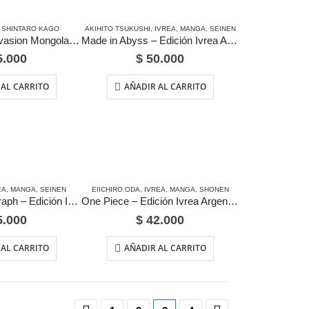
,
SHINTARO KAGO
AKIHITO TSUKUSHI
,
IVREA
,
MANGA
,
SEINEN
La Implacable Invasion Mongola – Edición Ivrea Argentina
Made in Abyss – Edición Ivrea Argentina
.000
$
50.000
 AL CARRITO
AÑADIR AL CARRITO
EA
,
MANGA
,
SEINEN
EIICHIRO ODA
,
IVREA
,
MANGA
,
SHONEN
Nijigahara Holograph – Edición Ivrea Argentina
One Piece – Edición Ivrea Argentina
.000
$
42.000
 AL CARRITO
AÑADIR AL CARRITO