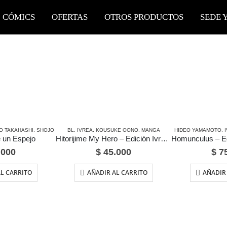
CÓMICS
OFERTAS
OTROS PRODUCTOS
SEDE 
O TAKAHASHI
,
SHOJO
BL
,
IVREA
,
KOUSUKE OONO
,
MANGA
HIDEO YAMAMOTO
,
e un Espejo
Hitorijime My Hero – Edición Ivrea Argentina
.000
$
45.000
$
75
L CARRITO
AÑADIR AL CARRITO
AÑADIR