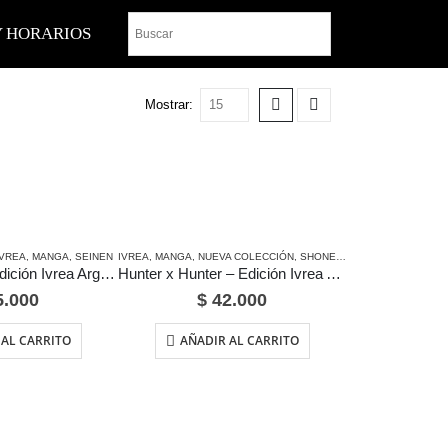
Y HORARIOS
Mostrar:
IVREA
,
MANGA
,
SEINEN
IVREA
,
MANGA
,
NUEVA COLECCIÓN
,
SHONEN
,
YOSHIHIRO TOGAS
Homunculus – Edición Ivrea Argentina
Hunter x Hunter – Edición Ivrea Argentina
.000
$
42.000
 AL CARRITO
AÑADIR AL CARRITO