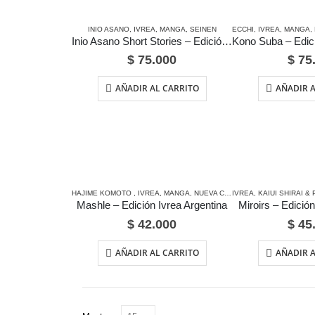
INIO ASANO
,
IVREA
,
MANGA
,
SEINEN
ECCHI
,
IVREA
,
MANGA
,
Inio Asano Short Stories – Edición Ivrea Argentina
$
75.000
$
75
AÑADIR AL CARRITO
AÑADIR A
HAJIME KOMOTO
,
IVREA
,
MANGA
,
NUEVA COLECCIÓN
IVREA
,
KAIUI SHIRAI &
,
SHONEN
Mashle – Edición Ivrea Argentina
Miroirs – Edición
$
42.000
$
45
AÑADIR AL CARRITO
AÑADIR A