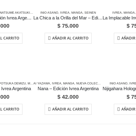
NATSUME AKATSUKI & MASAHITO WATARI & KURONE MISHIMA
INIO ASANO
,
IVREA
,
MANGA
,
SEINEN
IVREA
,
MANGA
Kono Suba – Edición Ivrea Argentina
La Chica a la Orilla del Mar – Edición Ivrea Argentina
.000
$
75.000
$
75
L CARRITO
AÑADIR AL CARRITO
AÑADIR
 POTSUKA DEMIZU
,
MANGA
AI YAZAWA
,
IVREA
,
MANGA
,
NUEVA COLECCIÓN
,
SHOJO
INIO ASANO
,
IVR
 Ivrea Argentina
Nana – Edición Ivrea Argentina
.000
$
42.000
$
75
L CARRITO
AÑADIR AL CARRITO
AÑADIR