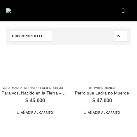
IVREA
,
MANGA
,
NUEVA COLECCIÓN
,
SHOJO
,
TOW UBUKATA & AZUSA MASE
BL
,
IVREA
,
MANGA
Para vos, Nacido en la Tierra – Edición Ivrea Argentina
Perro que Ladra no Muerde
$
45.000
$
47.000
AÑADIR AL CARRITO
AÑADIR AL CARRITO