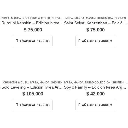
IVREA
,
MANGA
,
NOBUHIRO WATSUKI
,
NUEVA COLECCIÓN
IVREA
,
MANGA
,
SHONEN
,
MASAMI KURUMADA
,
SHONEN
Rurouni Kenshin – Edición Ivrea Argentina
Saint Seiya: Kanzenban – Edición Ivrea Argentina
$
75.000
$
75.000
AÑADIR AL CARRITO
AÑADIR AL CARRITO
CHUGONG & DUBU
,
IVREA
,
MANGA
,
SHONEN
IVREA
,
MANGA
,
NUEVA COLECCIÓN
,
SHONEN
,
T
Solo Leveling – Edición Ivrea Argentina
Spy x Family – Edición Ivrea Argentina
$
105.000
$
42.000
AÑADIR AL CARRITO
AÑADIR AL CARRITO