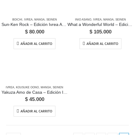
BOICHI
,
IVREA
,
MANGA
,
SEINEN
INIO ASANO
,
IVREA
,
MANGA
,
SEINEN
Sun-Ken Rock – Edición Ivrea Argentina
What a Wonderful World – Edición Ivrea Argentina
$
80.000
$
105.000
AÑADIR AL CARRITO
AÑADIR AL CARRITO
IVREA
,
KOUSUKE OONO
,
MANGA
,
SEINEN
Yakuza Amo de Casa – Edición Ivrea Argentina
$
45.000
AÑADIR AL CARRITO