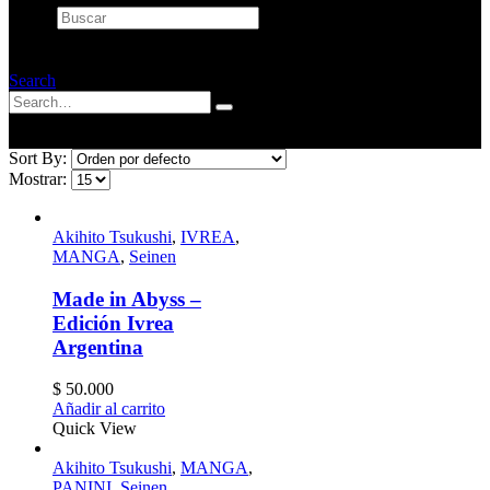
Buscar
×
Search
Sort By:
Mostrar:
Akihito Tsukushi
,
IVREA
,
MANGA
,
Seinen
Made in Abyss –
Edición Ivrea
Argentina
$
50.000
Añadir al carrito
Quick View
Akihito Tsukushi
,
MANGA
,
PANINI
,
Seinen