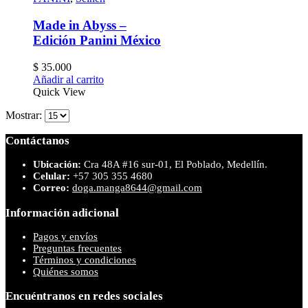
Made in Abyss –
Edición Panini México
$
35.000
Añadir al carrito
Quick View
Mostrar:
Contáctanos
Ubicación:
Cra 48A #16 sur-01, El Poblado, Medellín.
Celular:
+57 305 355 4680
Correo:
doga.manga8644@gmail.com
Información adicional
Pagos y envíos
Preguntas frecuentes
Términos y condiciones
Quiénes somos
Encuéntranos en redes sociales