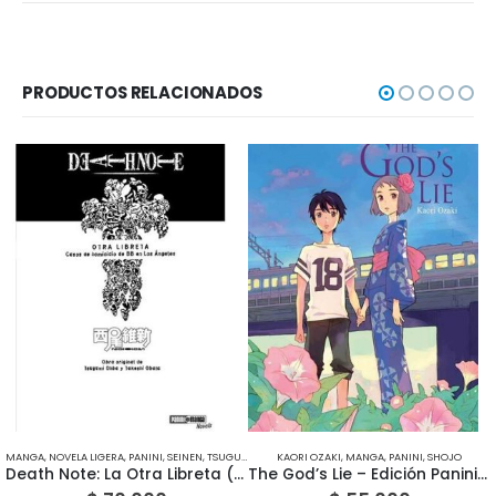
PRODUCTOS RELACIONADOS
MANGA
,
NOVELA LIGERA
,
PANINI
,
SEINEN
,
TSUGUMI OBA & TAKESHI OBATA
KAORI OZAKI
,
MANGA
,
PANINI
,
SHOJO
Death Note: La Otra Libreta (Novela Ligera) – Edición Panini México
The God’s Lie – Edición Panini México