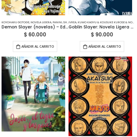
KOYOHARU GOTOGE
,
NOVELA LIGERA
,
PANINI
,
SHONEN
IVREA
,
KUMO KAGYU & KOUSUKE KUROSE & NOBORU KANNATSUKI
Demon Slayer (novelas) – Edición Panini México
Goblin Slayer: Novela Ligera – Edición Ivrea Argentina
$
60.000
$
90.000
AÑADIR AL CARRITO
AÑADIR AL CARRITO