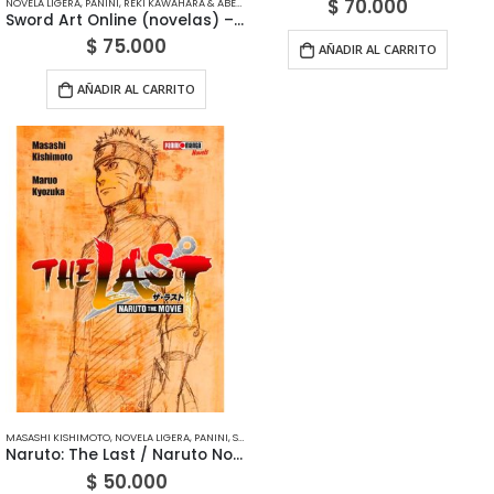
$
70.000
NOVELA LIGERA
,
PANINI
,
REKI KAWAHARA & ABEC
,
SHONEN
Sword Art Online (novelas) – Edición Panini México
$
75.000
AÑADIR AL CARRITO
AÑADIR AL CARRITO
MASASHI KISHIMOTO
,
NOVELA LIGERA
,
PANINI
,
SHONEN
Naruto: The Last / Naruto Novela Ligera – Edición Panini México
$
50.000