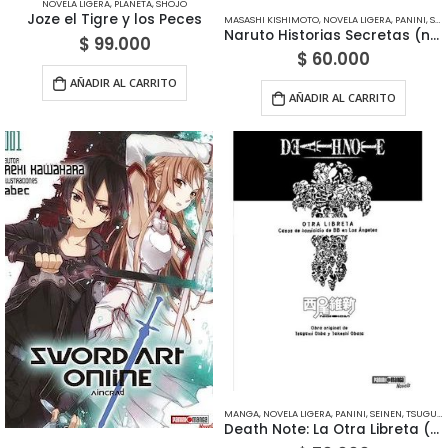
NOVELA LIGERA
,
PLANETA
,
SHOJO
Joze el Tigre y los Peces
MASASHI KISHIMOTO
,
NOVELA LIGERA
,
PANINI
,
SHONEN
Naruto Historias Secretas (novelas Ligeras) – Edición Panini México
$
99.000
$
60.000
AÑADIR AL CARRITO
AÑADIR AL CARRITO
MANGA
,
NOVELA LIGERA
,
PANINI
,
SEINEN
,
TSUGUMI OBA & TAKESHI OBATA
Death Note: La Otra Libreta (Novela Ligera) – Edición Panini México