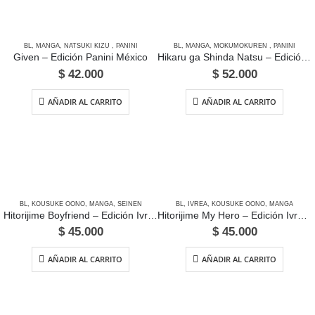
BL
,
MANGA
,
NATSUKI KIZU
,
PANINI
BL
,
MANGA
,
MOKUMOKUREN
,
PANINI
Given – Edición Panini México
Hikaru ga Shinda Natsu – Edición Panini México
$
42.000
$
52.000
AÑADIR AL CARRITO
AÑADIR AL CARRITO
BL
,
KOUSUKE OONO
,
MANGA
,
SEINEN
BL
,
IVREA
,
KOUSUKE OONO
,
MANGA
Hitorijime Boyfriend – Edición Ivrea Argentina
Hitorijime My Hero – Edición Ivrea Argentina
$
45.000
$
45.000
AÑADIR AL CARRITO
AÑADIR AL CARRITO