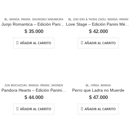
BL
,
MANGA
,
PANINI
,
SHUNGIKU NAKAMURA
BL
,
EIKI EIKI & TAISHI ZAOU
,
MANGA
,
PANINI
Junjo Romantica – Edición Panini México
Love Stage – Edición Panini México
$
35.000
$
42.000
AÑADIR AL CARRITO
AÑADIR AL CARRITO
JUN MOCHIZUKI
,
MANGA
,
PANINI
,
SHONEN
BL
,
IVREA
,
MANGA
Pandora Hearts – Edición Panini México
Perro que Ladra no Muerde
$
44.000
$
47.000
AÑADIR AL CARRITO
AÑADIR AL CARRITO