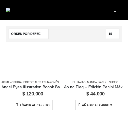
AKIMI YOSHIDA
,
EDITORIALES EN JAPONÉS
,
LIBROS DE ARTE
BL
,
KAITO
,
MANGA
,
PANINI
,
SHOJO
Angel Eyes Illustration Boook Banana Fish
Ao no Flag – Edición Panini México
$
120.000
$
44.000
AÑADIR AL CARRITO
AÑADIR AL CARRITO