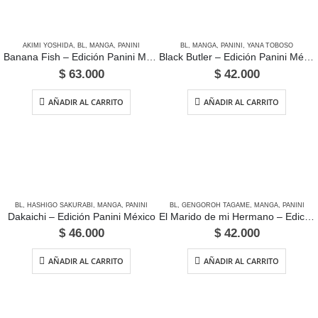
AKIMI YOSHIDA
,
BL
,
MANGA
,
PANINI
BL
,
MANGA
,
PANINI
,
YANA TOBOSO
Banana Fish – Edición Panini México
Black Butler – Edición Panini México
$
63.000
$
42.000
AÑADIR AL CARRITO
AÑADIR AL CARRITO
BL
,
HASHIGO SAKURABI
,
MANGA
,
PANINI
BL
,
GENGOROH TAGAME
,
MANGA
,
PANINI
Dakaichi – Edición Panini México
El Marido de mi Hermano – Edición Panini México
$
46.000
$
42.000
AÑADIR AL CARRITO
AÑADIR AL CARRITO