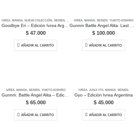
IVREA
,
MANGA
,
NUEVA COLECCIÓN
,
SEINEN
,
TATSUKI FUJIMOTO
IVREA
,
MANGA
,
SEINEN
,
YUKITO KISHIRO
Goodbye Eri – Edición Ivrea Argentina
Gunnm Battle Angel Alita: Last Order – Edición Ivrea Argentina
$
47.000
$
100.000
AÑADIR AL CARRITO
AÑADIR AL CARRITO
IVREA
,
MANGA
,
SEINEN
,
YUKITO KISHIRO
IVREA
,
JUNJI ITO
,
MANGA
,
SEINEN
Gunnm: Battle Angel Alita – Edición Ivrea Argentina
Gyo – Edición Ivrea Argentina
$
65.000
$
45.000
AÑADIR AL CARRITO
AÑADIR AL CARRITO