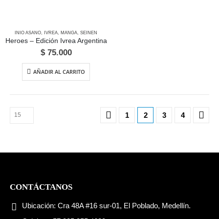
INIO ASANO
,
IVREA
,
MANGA
,
SEINEN
Heroes – Edición Ivrea Argentina
$
75.000
AÑADIR AL CARRITO
1
2
3
4
CONTÁCTANOS
Ubicación:
Cra 48A #16 sur-01, El Poblado, Medellín.