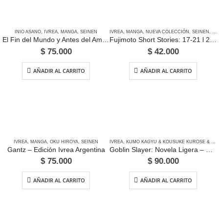
INIO ASANO
,
IVREA
,
MANGA
,
SEINEN
IVREA
,
MANGA
,
NUEVA COLECCIÓN
,
SEINEN
,
TA
El Fin del Mundo y Antes del Amanecer – Edición Ivrea Argentina
Fujimoto Short Stories: 17-21 l 22-26 – Edición Ivrea Argentina
$
75.000
$
42.000
AÑADIR AL CARRITO
AÑADIR AL CARRITO
IVREA
,
MANGA
,
OKU HIROYA
,
SEINEN
IVREA
,
KUMO KAGYU & KOUSUKE KUROSE & NOBORU KANNATSUKI
Gantz – Edición Ivrea Argentina
Goblin Slayer: Novela Ligera – Edición Ivrea Argentina
$
75.000
$
90.000
AÑADIR AL CARRITO
AÑADIR AL CARRITO