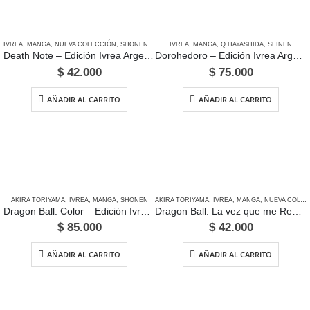
IVREA
,
MANGA
,
NUEVA COLECCIÓN
,
SHONEN
,
TSUGUMI OBA & TAKESHI OBATA
IVREA
,
MANGA
,
Q HAYASHIDA
,
SEINEN
Death Note – Edición Ivrea Argentina
Dorohedoro – Edición Ivrea Argentina
$
42.000
$
75.000
AÑADIR AL CARRITO
AÑADIR AL CARRITO
AKIRA TORIYAMA
,
IVREA
,
MANGA
,
SHONEN
AKIRA TORIYAMA
,
IVREA
,
MANGA
,
NUEVA COLECCIÓN
Dragon Ball: Color – Edición Ivrea Argentina
Dragon Ball: La vez que me Reencarne en Yamcha – Edición Ivrea Argentina
$
85.000
$
42.000
AÑADIR AL CARRITO
AÑADIR AL CARRITO