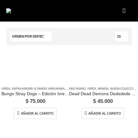
IVREA
,
KAFKA ASAGIRI & SANGO HARUKAWA
,
MANGA
INIO ASANO
,
SHONEN
,
IVREA
,
MANGA
,
NUEVA COLECCIÓN
Bungo Stray Dogs – Edición Ivrea Argentina
Dead Dead Demons Dededede Destruction – Edición Ivrea Argentina
$
75.000
$
45.000
AÑADIR AL CARRITO
AÑADIR AL CARRITO