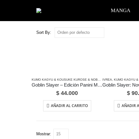
MANGA
Sort By:
KUMO KAGYU & KOUSUKE KUROSE & NOBORU KANNATSUKI
IVREA
,
KUMO KAGYU & KOUSUKE 
,
MANGA
Goblin Slayer – Edición Panini México
$
44.000
$
90
AÑADIR AL CARRITO
AÑADIR A
Mostrar: