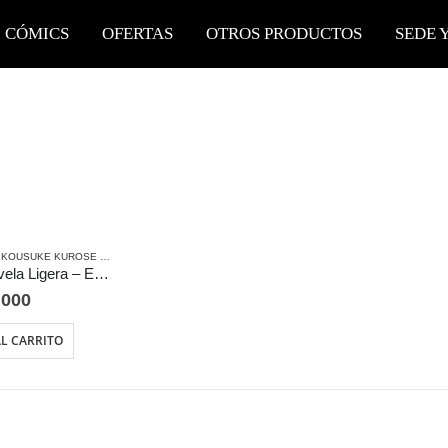
CÓMICS
OFERTAS
OTROS PRODUCTOS
SEDE 
KUROSE & NOBORU KANNATSUKI
,
PANINI
,
SEINEN
,
NOVELA LIGERA
,
SEINEN
Goblin Slayer: Novela Ligera – Edición Ivrea Argentina
.000
L CARRITO