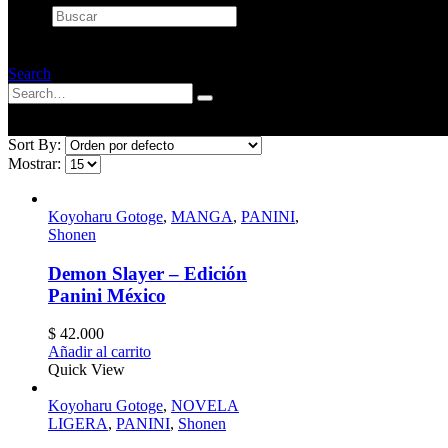
Buscar
×
Search
Sort By:
Mostrar:
Koyoharu Gotoge
,
MANGA
,
PANINI
,
Shonen
Demon Slayer – Edición
Panini México
$
42.000
Añadir al carrito
Quick View
Koyoharu Gotoge
,
NOVELA
LIGERA
,
PANINI
,
Shonen