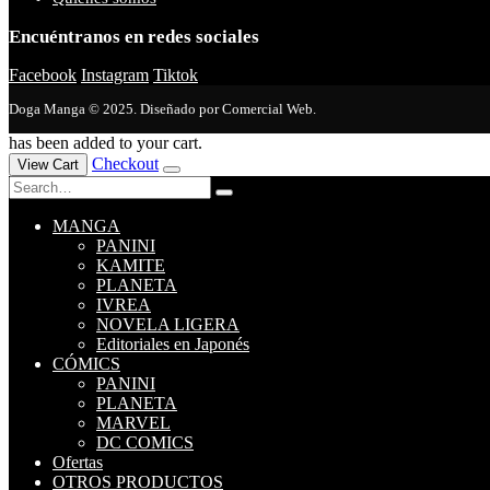
Encuéntranos en redes sociales
Facebook
Instagram
Tiktok
Doga Manga © 2025. Diseñado por Comercial Web.
has been added to your cart.
Checkout
View Cart
MANGA
PANINI
KAMITE
PLANETA
IVREA
NOVELA LIGERA
Editoriales en Japonés
CÓMICS
PANINI
PLANETA
MARVEL
DC COMICS
Ofertas
OTROS PRODUCTOS