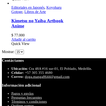
Editoriales en Japonés
,
Koyoharu
Gotoge
,
Libros de Arte
Kimetsu no Yaiba Artbook
Anime
$
77.000
Añadir al carrito
Quick View
Mostrar:
Contáctanos
Ubicación:
Cra 48A #16 sur-01, El Poblado, Medellín.
Celular:
+57 305 355 4680
Correo:
doga.manga8644@gmail.com
Información adicional
Pagos y envíos
Preguntas frecuentes
Términos y condiciones
Quiénes somos