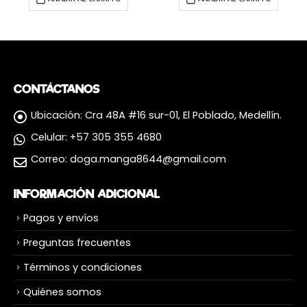
ción Panini México
CONTÁCTANOS
Ubicación:
Cra 48A #16 sur-01, El Poblado, Medellín.
Celular:
+57 305 355 4680
Correo:
doga.manga8644@gmail.com
INFORMACIÓN ADICIONAL
Pagos y envíos
Preguntas frecuentes
Términos y condiciones
Quiénes somos