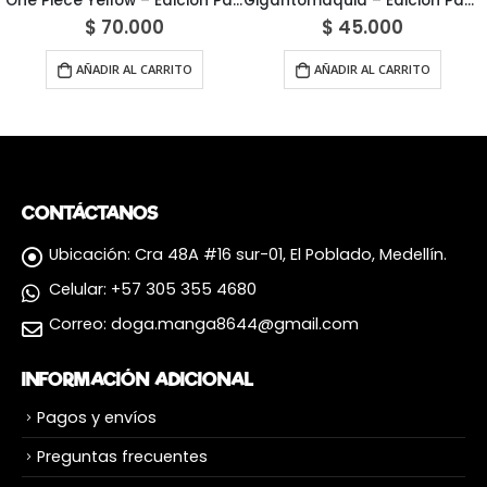
One Piece Yellow – Edición Panini México
Gigantomaquia – Edición Panini México
$
70.000
$
45.000
AÑADIR AL CARRITO
AÑADIR AL CARRITO
CONTÁCTANOS
Ubicación:
Cra 48A #16 sur-01, El Poblado, Medellín.
Celular:
+57 305 355 4680
Correo:
doga.manga8644@gmail.com
INFORMACIÓN ADICIONAL
Pagos y envíos
Preguntas frecuentes