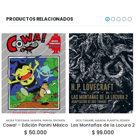
PRODUCTOS RELACIONADOS
AKIRA TORIYAMA
,
MANGA
,
PANINI
,
SHONEN
GOU TANABE
,
MANGA
,
PLANETA
,
SEINEN
Cowa! – Edición Panini México
Las Montañas de la Locura 2
$
50.000
$
99.000