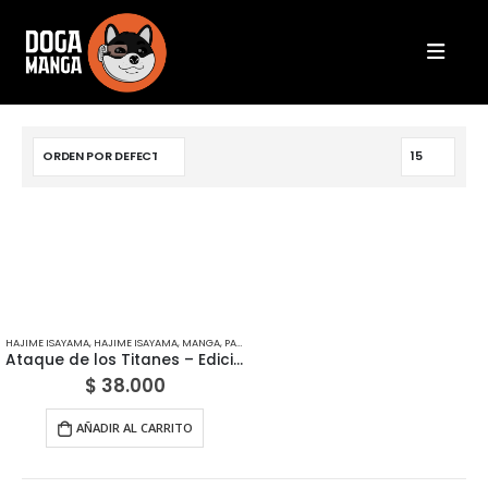
HAJIME ISAYAMA
,
HAJIME ISAYAMA
,
MANGA
,
PANINI
,
SEINEN
Ataque de los Titanes – Edición Panini México
$
38.000
AÑADIR AL CARRITO