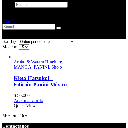
Buscar
×
Search
Sort By:
Mostrar:
Aruko & Wataru Hinekure
,
MANGA
,
PANINI
,
Shojo
Kieta Hatsukoi –
Edición Panini México
$
50.000
Añadir al carrito
Quick View
Mostrar:
Contáctanos