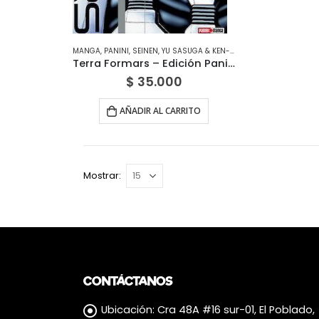
MANGA
,
PANINI
,
SEINEN
,
YU SASUGA & KEN-ICHI TACHIBANA
Terra Formars – Edición Panini México
$
35.000
AÑADIR AL CARRITO
Mostrar:
CONTÁCTANOS
Ubicación:
Cra 48A #16 sur-01, El Poblado,