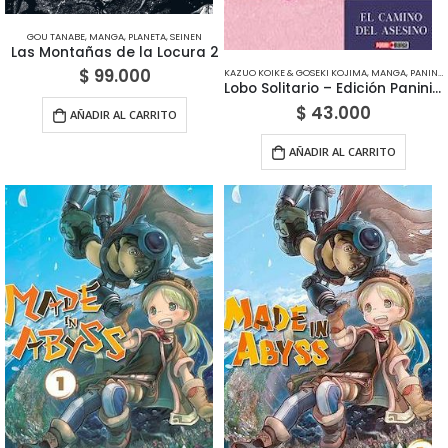
GOU TANABE
,
MANGA
,
PLANETA
,
SEINEN
Las Montañas de la Locura 2
$
99.000
KAZUO KOIKE & GOSEKI KOJIMA
,
MANGA
,
PANINI
,
Lobo Solitario – Edición Panini México
$
43.000
AÑADIR AL CARRITO
AÑADIR AL CARRITO