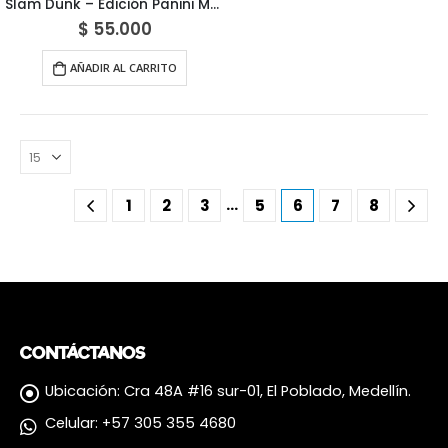
Slam Dunk – Edición Panini México
$
55.000
AÑADIR AL CARRITO
…
1
2
3
5
6
7
8
CONTÁCTANOS
Ubicación:
Cra 48A #16 sur-01, El Poblado, Medellín.
Celular:
+57 305 355 4680