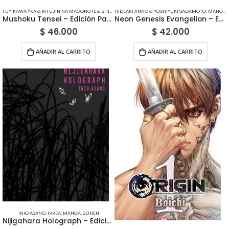
FUYIKAWA YKA & RIFUJIN NA MAGONOTE & SHIROTAKA
HIDEAKI ANNO & YOSHIYUKI SADAMOTO
,
MANGA
,
PANINI
,
SEINEN
,
MANGA
,
Mushoku Tensei – Edición Panini México
Neon Genesis Evangelion – Edición Panini México
$
46.000
$
42.000
AÑADIR AL CARRITO
AÑADIR AL CARRITO
INIO ASANO
,
IVREA
,
MANGA
,
SEINEN
Nijigahara Holograph – Edición Ivrea Argentina