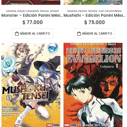
MANGA
,
NAOKI URASAWA
,
PANINI
,
SEINEN
MANGA
,
PANINI
,
SEINEN
,
YUKI URUSHIBARA
Monster – Edición Panini México
Mushishi – Edición Panini México
$
77.000
$
75.000
AÑADIR AL CARRITO
AÑADIR AL CARRITO