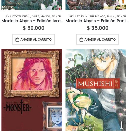
AKIHITO TSUKUSHI
,
IVREA
,
MANGA
,
SEINEN
AKIHITO TSUKUSHI
,
MANGA
,
PANINI
,
SEINEN
Made in Abyss – Edición Ivrea Argentina
Made in Abyss – Edición Panini México
$
50.000
$
35.000
AÑADIR AL CARRITO
AÑADIR AL CARRITO