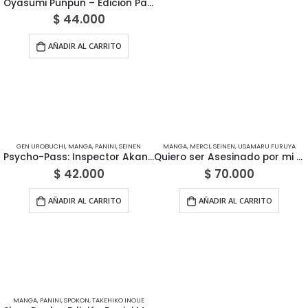
Oyasumi Punpun – Edición Panini México
$
44.000
AÑADIR AL CARRITO
GEN UROBUCHI
,
MANGA
,
PANINI
,
SEINEN
MANGA
,
MERCI
,
SEINEN
,
USAMARU FURUYA
Psycho-Pass: Inspector Akane Tsunemori – Edición Panini México
Quiero ser Asesinado por mi Alumna – Edición Merci
$
42.000
$
70.000
AÑADIR AL CARRITO
AÑADIR AL CARRITO
MANGA
,
PANINI
,
SPOKON
,
TAKEHIKO INOUE