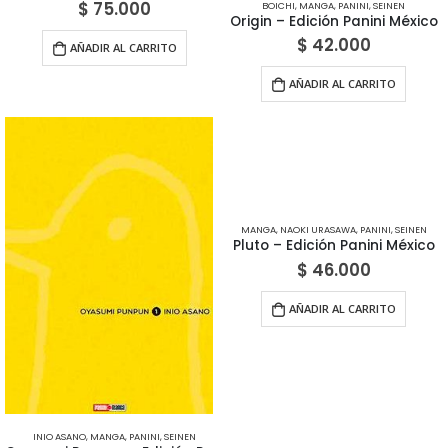
$
75.000
BOICHI
,
MANGA
,
PANINI
,
SEINEN
Origin – Edición Panini México
$
42.000
AÑADIR AL CARRITO
AÑADIR AL CARRITO
MANGA
,
NAOKI URASAWA
,
PANINI
,
SEINEN
Pluto – Edición Panini México
$
46.000
AÑADIR AL CARRITO
INIO ASANO
,
MANGA
,
PANINI
,
SEINEN