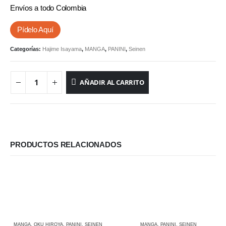
Envíos a todo Colombia
Pídelo Aquí
Categorías:
Hajime Isayama
,
MANGA
,
PANINI
,
Seinen
AÑADIR AL CARRITO
PRODUCTOS RELACIONADOS
MANGA
,
OKU HIROYA
,
PANINI
,
SEINEN
MANGA
,
PANINI
,
SEINEN