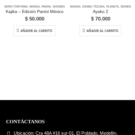
AKIRA TORIYAMA
,
MANGA
,
PANINI
,
SHONEN
MANGA
,
OSAMU TEZUKA
,
PLANETA
,
SEINEN
Kajika – Edición Panini México
Ayako 2
$
50.000
$
70.000
AÑADIR AL CARRITO
AÑADIR AL CARRITO
CONTÁCTANOS
Ubicación:
Cra 48A #16 sur-01, El Poblado, Medellín.