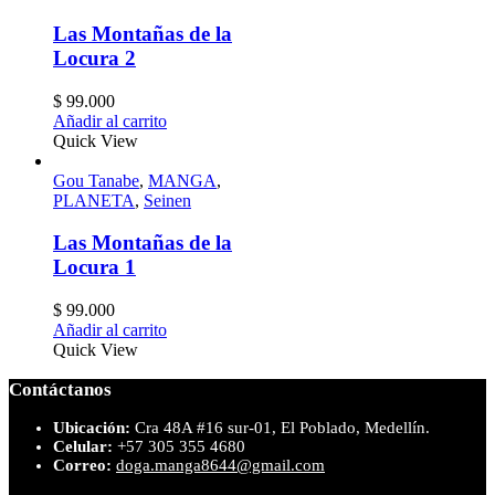
Las Montañas de la
Locura 2
$
99.000
Añadir al carrito
Quick View
Gou Tanabe
,
MANGA
,
PLANETA
,
Seinen
Las Montañas de la
Locura 1
$
99.000
Añadir al carrito
Quick View
Contáctanos
Ubicación:
Cra 48A #16 sur-01, El Poblado, Medellín.
Celular:
+57 305 355 4680
Correo:
doga.manga8644@gmail.com