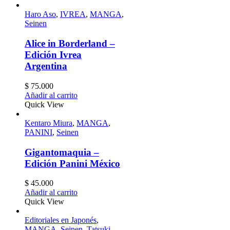
Haro Aso
,
IVREA
,
MANGA
,
Seinen
Alice in Borderland –
Edición Ivrea
Argentina
$
75.000
Añadir al carrito
Quick View
Kentaro Miura
,
MANGA
,
PANINI
,
Seinen
Gigantomaquia –
Edición Panini México
$
45.000
Añadir al carrito
Quick View
Editoriales en Japonés
,
MANGA
,
Seinen
,
Tatsuki